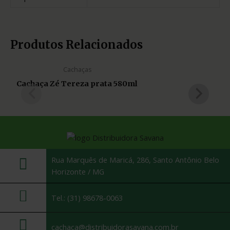
Produtos Relacionados
Cachaças
Cachaça Zé Tereza prata 580ml
Rua Marquês de Maricá, 286, Santo Antônio Belo
Horizonte / MG
Tel.: (31) 98678-0063
cachaca@distribuidorasavana.com.br