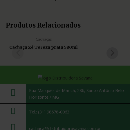
Produtos Relacionados
Cachaças
Cachaça Zé Tereza prata 580ml
Rua Marquês de Maricá, 286, Santo Antônio Belo
Horizonte / MG
Tel.: (31) 98678-0063
cachaca@distribuidorasavana.com.br