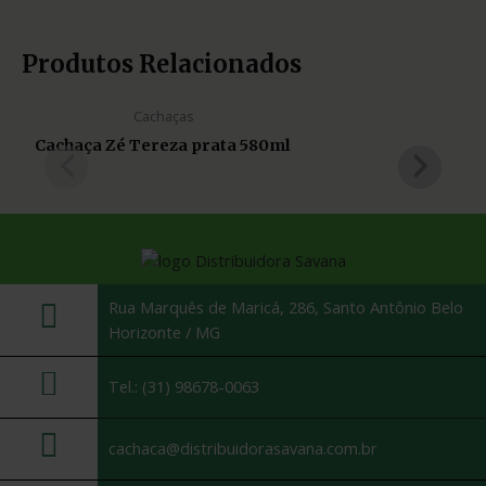
Produtos Relacionados
Cachaças
Cachaça Zé Tereza prata 580ml
Rua Marquês de Maricá, 286, Santo Antônio Belo
Horizonte / MG
Tel.: (31) 98678-0063
cachaca@distribuidorasavana.com.br