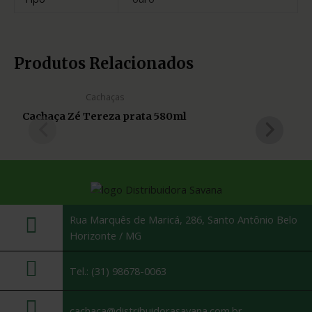
Produtos Relacionados
Cachaças
Cachaça Zé Tereza prata 580ml
Rua Marquês de Maricá, 286, Santo Antônio Belo
Horizonte / MG
Tel.: (31) 98678-0063
cachaca@distribuidorasavana.com.br