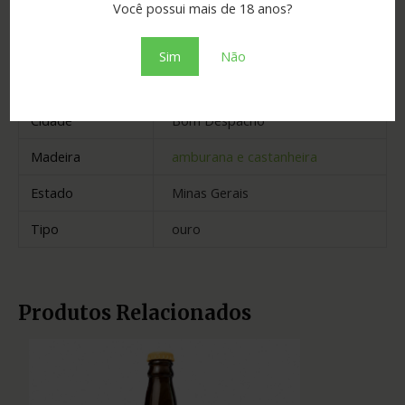
Você possui mais de 18 anos?
Graduação
40.00
Sim
Não
Envelhecimento
2 anos
Cidade
Bom Despacho
Madeira
amburana e castanheira
Estado
Minas Gerais
Tipo
ouro
Produtos Relacionados