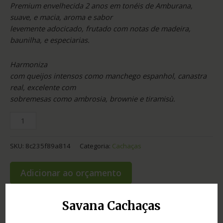
Premium envelhecida 2 anos em tonéis de Amburana,
suave, e macia, aroma e sabor
levemente adocicado, frutado com notas de madeira,
baunilha, e especiarias.
Harmoniza
com queijos intensos como manchego espanhol, canastra
real, excelente com
sobremesas como ambrosia, brownie e tiramisù.
SKU:
8c235f89a814
Categoria:
Cachaças
Adicionar ao orçamento
Savana Cachaças
Informação adicional