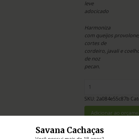
leve
adocicado
Harmoniza
com queijos provolone, 
cortes de
cordeiro, javali e coe
de noz
pecan.
SKU:
2a084e55c87b
Cat
Adicionar ao orçame
Savana Cachaças