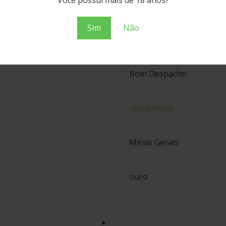
Você possui mais de 18 anos?
40.00
Sim
Não
2 anos
Bom Despacho
castanheira
Minas Gerais
ouro