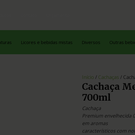
dutos
Contato
Orçamento
aturas
Licores e bebidas mistas
Diversos
Outras bebi
Início
/
Cachaças
/ Cach
Cachaça Me
700ml
Cachaça
Premium envelhecida 02
em aromas
característicos com not