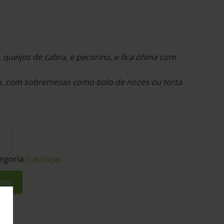
queijos de cabra, e pecorino, e fica ótima com
lho, com sobremesas como bolo de nozes ou torta
egoria:
Cachaças
nto