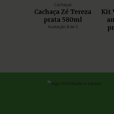
Cachaças
Cachaça Zé Tereza
Kit 
prata 580ml
am
p
Avaliação
0
de 5