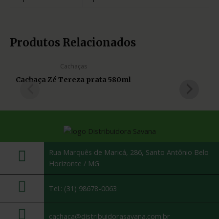
Produtos Relacionados
Cachaças
Cachaça Zé Tereza prata 580ml
Rua Marquês de Maricá, 286, Santo Antônio Belo
Horizonte / MG
Tel.: (31) 98678-0063
cachaca@distribuidorasavana.com.br