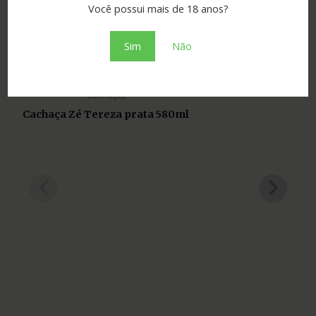
Você possui mais de 18 anos?
Sim
Não
Produtos Relacionados
Cachaças
Cachaça Zé Tereza prata 580ml