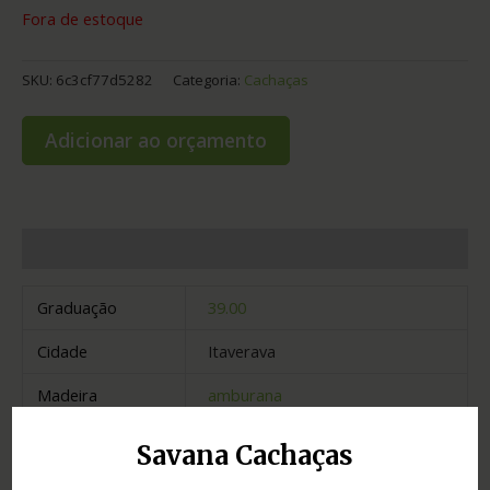
Fora de estoque
SKU:
6c3cf77d5282
Categoria:
Cachaças
Adicionar ao orçamento
Informação adicional
Graduação
39.00
Cidade
Itaverava
Madeira
amburana
Estado
Minas Gerais
Savana Cachaças
Tipo
ouro