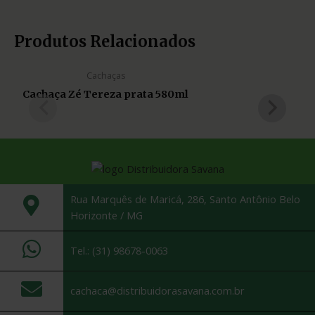
Produtos Relacionados
Cachaças
Cachaça Zé Tereza prata 580ml
Rua Marquês de Maricá, 286, Santo Antônio Belo
Horizonte / MG
Tel.: (31) 98678-0063
cachaca@distribuidorasavana.com.br