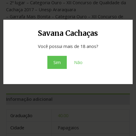
– 2º lugar – Categoria Ouro – XII Concurso de Qualidade da
Cachaça 2017 – Unesp Araraquara
– Garrafa Mais Bonita – Categoria Ouro – XII Concurso de
Qualidade da Cachaça 2017 – Unesp Araraquara
Savana Cachaças
Você possui mais de 18 anos?
SKU:
92262bf907af
Categoria:
Cachaças
Sim
Não
Adicionar ao orçamento
Informação adicional
Graduação
40.00
Cidade
Papagaios