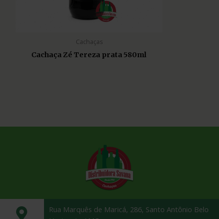
Cachaças
Cachaça Zé Tereza prata 580ml
Rua Marquês de Maricá, 286, Santo Antônio Belo