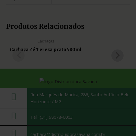
Produtos Relacionados
Cachaças
Cachaça Zé Tereza prata 580ml
Rua Marquês de Maricá, 286, Santo Antônio Belo
Horizonte / MG
Tel.: (31) 98678-0063
cachaca@distribuidorasavana.com.br