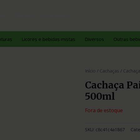
tos
Contato
Orçamento
aturas
Licores e bebidas mistas
Diversos
Outras bebi
Início
/
Cachaças
/ Cachaça
Cachaça Pa
500ml
Fora de estoque
SKU:
c8c41c4a1867
Cate