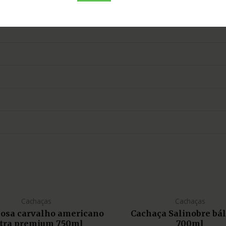
Cachaças
Cachaças
liosa carvalho americano
Cachaça Salinobre bá
tra premium 750ml
700ml