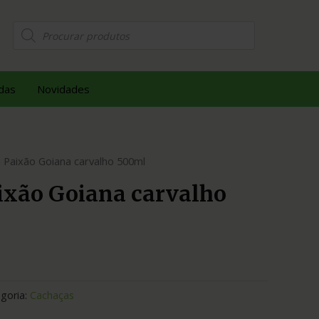
das
Novidades
 Paixão Goiana carvalho 500ml
ixão Goiana carvalho
goria:
Cachaças