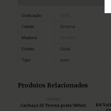
Informação adicional
Graduação
39.00
Cidade
Orizona
Madeira
carvalho
Estado
Goiás
Tipo
ouro
Produtos Relacionados
Cachaças
Kit Va
Cachaça Zé Tereza prata 580ml
ex