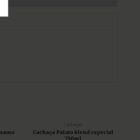
Cachaças
lsamo
Cachaça Palato blend especial
750ml