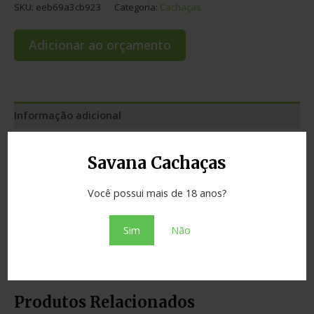
SKU:
eeb69a3cb923
Categoria:
Cachaças
Adicionar ao orçamento
Informação adicional
Graduação
40.00
Savana Cachaças
Cidade
Betim
Você possui mais de 18 anos?
Estado
Minas Gerais
Sim
Não
Tipo
miniaturas
Produtos Relacionados