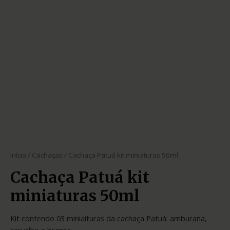
Início
/
Cachaças
/ Cachaça Patuá kit miniaturas 50ml
Cachaça Patuá kit
miniaturas 50ml
Kit contendo 03 miniaituras da cachaça Patuá: amburana,
carvalho e branca.