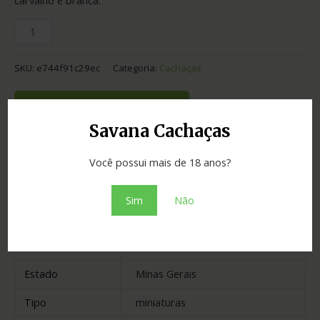
SKU:
e744f91c29ec
Categoria:
Cachaças
Adicionar ao orçamento
Savana Cachaças
Você possui mais de 18 anos?
Informação adicional
Sim
Não
Graduação
40.00
Cidade
Betim
Estado
Minas Gerais
Tipo
miniaturas