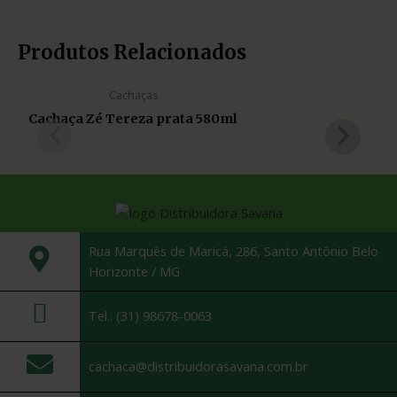
Produtos Relacionados
Cachaças
Cachaça Zé Tereza prata 580ml
Rua Marquês de Maricá, 286, Santo Antônio Belo
Horizonte / MG
Tel.: (31) 98678-0063
cachaca@distribuidorasavana.com.br