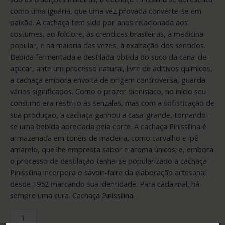
como uma iguaria, que uma vez provada converte-se em
paixão. A cachaça tem sido por anos relacionada aos
costumes, ao folclore, às crendices brasileiras, à medicina
popular, e na maioria das vezes, à exaltação dos sentidos.
Bebida fermentada e destilada obtida do suco da cana-de-
açúcar, ante um processo natural, livre de aditivos químicos,
a cachaça embora envolta de origem controversa, guarda
vários significados. Como o prazer dionisíaco, no início seu
consumo era restrito às senzalas, mas com a sofisticação de
sua produção, a cachaça ganhou a casa-grande, tornando-
se uma bebida apreciada pela corte. A cachaça Pinissilina é
armazenada em tonéis de madeira, como carvalho e ipê
amarelo, que lhe empresta sabor e aroma únicos; e, embora
o processo de destilação tenha-se popularizado a cachaça
Pinissilina incorpora o savoir-faire da elaboração artesanal
desde 1952 marcando sua identidade. Para cada mal, há
sempre uma cura. Cachaça Pinissilina.