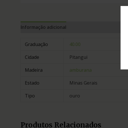
Informação adicional
Graduação
40.00
Cidade
Pitangui
Madeira
amburana
Estado
Minas Gerais
Tipo
ouro
Produtos Relacionados