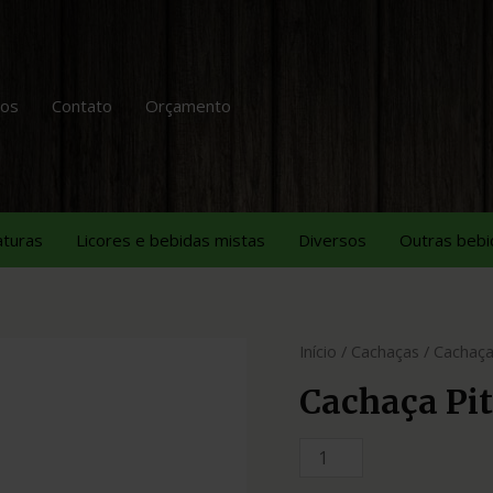
tos
Contato
Orçamento
aturas
Licores e bebidas mistas
Diversos
Outras bebi
Início
/
Cachaças
/ Cachaça
Cachaça Pi