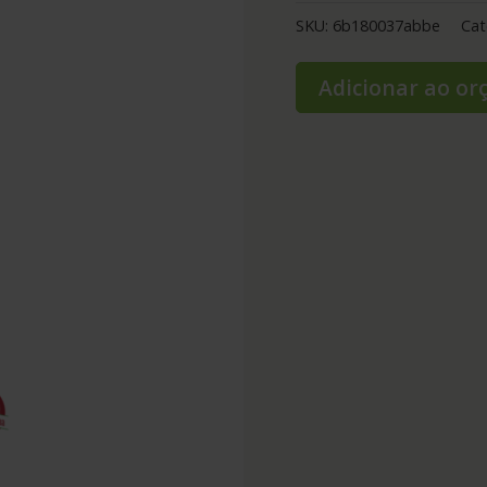
SKU:
6b180037abbe
Cat
Adicionar ao o