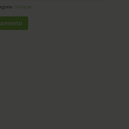
egoria:
Cachaças
rçamento