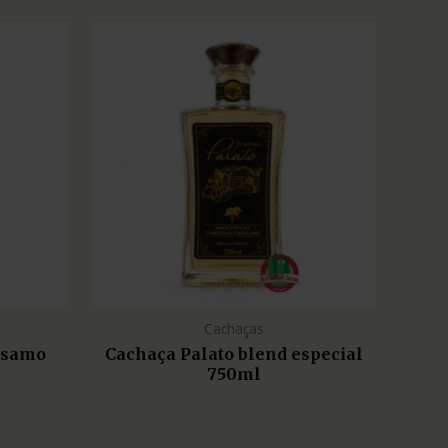
Cachaças
lsamo
Cachaça Palato blend especial
750ml