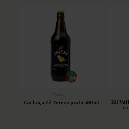
Cachaças
Kit Va
Cachaça Zé Tereza prata 580ml
ex