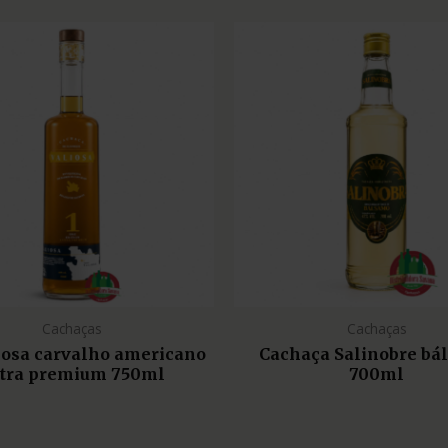
Cachaças
Cachaças
liosa carvalho americano
Cachaça Salinobre bá
tra premium 750ml
700ml