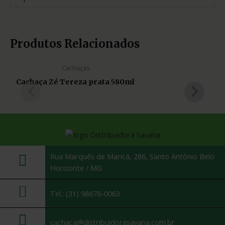
Produtos Relacionados
Cachaças
Cachaça Zé Tereza prata 580ml
Rua Marquês de Maricá, 286, Santo Antônio Belo
Horizonte / MG
Tel.: (31) 98678-0063
cachaca@distribuidorasavana.com.br