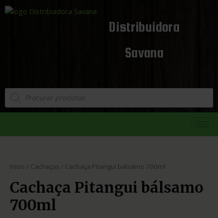
Distribuidora
Savana
Início
/
Cachaças
/ Cachaça Pitangui bálsamo 700ml
Cachaça Pitangui bálsamo
700ml