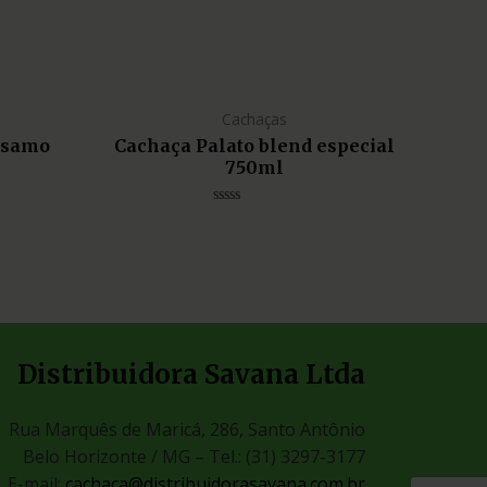
Cachaças
lsamo
Cachaça Palato blend especial
750ml
Avaliação
0
de
5
Distribuidora Savana Ltda
Rua Marquês de Maricá, 286, Santo Antônio
Belo Horizonte / MG –
Tel.: (31) 3297-3177
E-mail:
cachaca@distribuidorasavana.com.br