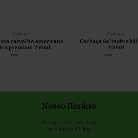
Cachaças
Cachaças
liosa carvalho americano
Cachaça Salinobre bá
tra premium 750ml
700ml
Avaliação
Avaliação
0
0
de
de
5
5
Nosso Horário
De segunda a sexta feira
de 8:30h às 17:30h