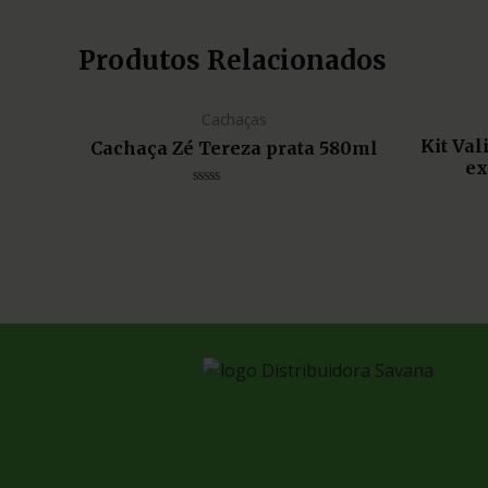
Produtos Relacionados
Cachaças
Kit Va
Cachaça Zé Tereza prata 580ml
ex
Avaliação
0
de
5