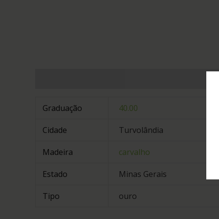
Informação adicional
Graduação
40.00
Cidade
Turvolândia
Madeira
carvalho
Estado
Minas Gerais
Tipo
ouro