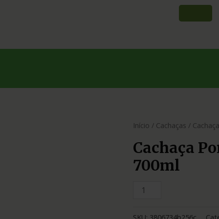
Início
/
Cachaças
/ Cachaça
Cachaça Po
700ml
SKU:
3806734b256c
Cat