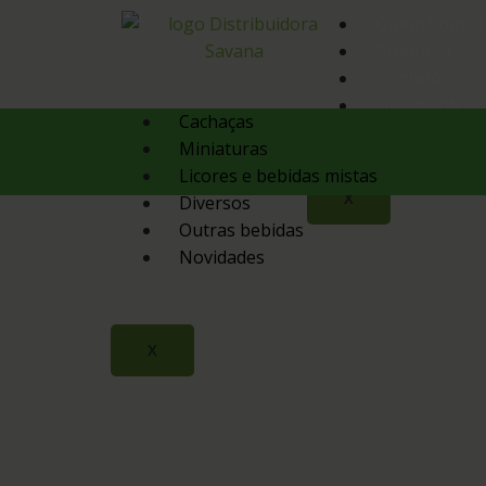
Quem Somos
Produtos
Contato
Orçamento
Cachaças
Miniaturas
Licores e bebidas mistas
X
Diversos
Outras bebidas
Novidades
X