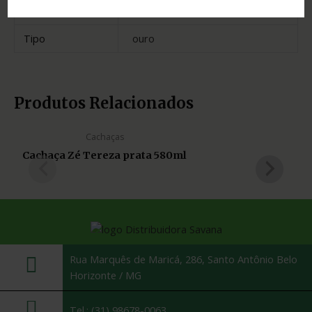
Estado
Paraná
Tipo
ouro
Produtos Relacionados
Cachaças
Cachaça Zé Tereza prata 580ml
Rua Marquês de Maricá, 286, Santo Antônio Belo
Horizonte / MG
Tel.: (31) 98678-0063