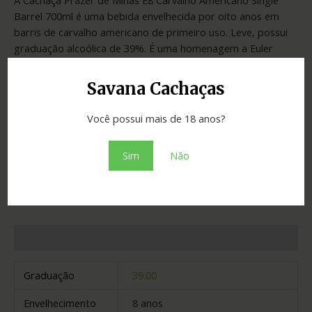
Barrel 700ml é uma bebida envelhecida por oito anos em
barris de carvalho americano de primeiro uso. Leve, possui
graduação alcoólica de 39%. É uma homenagem a Euler
Chaves, fundador e criador da marca.
Savana Cachaças
Você possui mais de 18 anos?
SKU:
eddb904a6db7
Categoria:
Cachaças
Sim
Não
Adicionar ao orçamento
Informação adicional
Graduação
39.00
Envelhecimento
8 anos