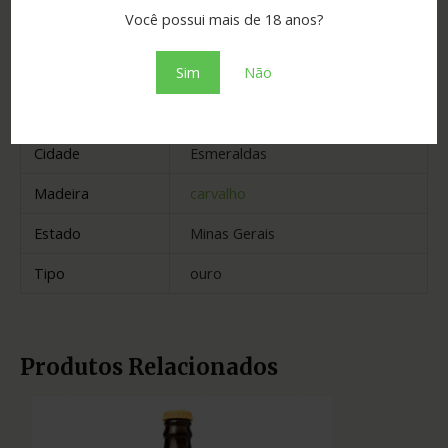
Você possui mais de 18 anos?
Informação adicional
Sim
Não
Graduação
39.00
Envelhecimento
5 anos
Cidade
Esmeraldas
Madeira
carvalho
Estado
Minas Gerais
Tipo
ouro
Produtos Relacionados