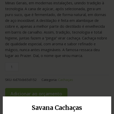
Minas Gerais, em modernas instalações, unindo tradição à
tecnologia. A cana de açúcar, após selecionada, gera um
puro suco, que é fermentado, de forma natural, em dornas
de aço inoxidável. A destilação é feita em alambique de
cobre e, apenas a melhor parte do destilado é envelhecida
em barris de carvalho. Assim, tradição, tecnologia e total
higiene, juntas fazem a “pinga” virar cachaça. Cachaça nobre
de qualidade especial, com aroma e sabor refinado e
mágico, nunca antes imagináveis. A famosa ressaca deu
lugar ao Prazer. Daí, o nome que virou marca.
SKU:
6d70cb65d152
Categoria:
Cachaças
Adicionar ao orçamento
Savana Cachaças