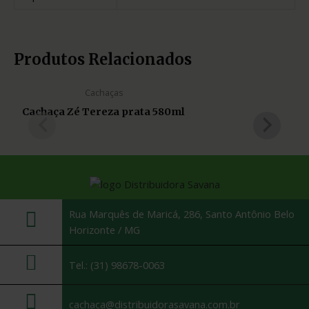
Produtos Relacionados
Cachaças
Cachaça Zé Tereza prata 580ml
Rua Marquês de Maricá, 286, Santo Antônio Belo
Horizonte / MG
Tel.: (31) 98678-0063
cachaca@distribuidorasavana.com.br