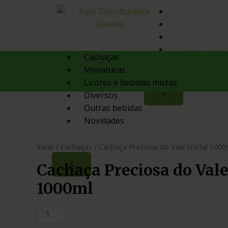
Quem Somos
Produtos
Contato
Orçamento
Cachaças
Miniaturas
Licores e bebidas mistas
X
Diversos
Outras bebidas
Novidades
Início
/
Cachaças
/ Cachaça Preciosa do Vale cristal 1000
X
Cachaça Preciosa do Vale 
1000ml