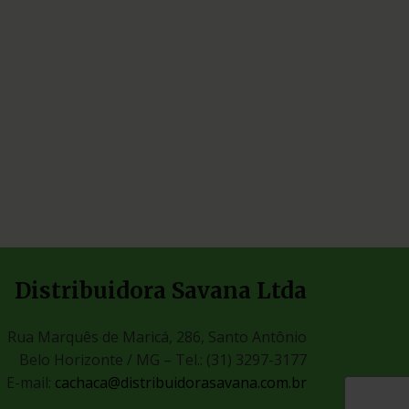
Distribuidora Savana Ltda
Rua Marquês de Maricá, 286, Santo Antônio
Belo Horizonte / MG –
Tel.: (31) 3297-3177
E-mail:
cachaca@distribuidorasavana.com.br