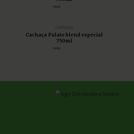
Avaliação
0
de
5
Cachaças
Cachaça Palato blend especial
750ml
Avaliação
0
de
5