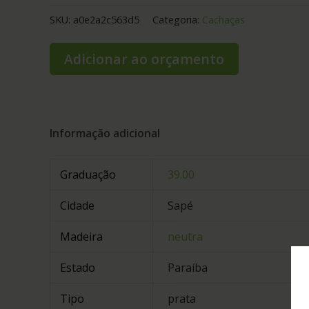
SKU:
a0e2a2c563d5
Categoria:
Cachaças
Adicionar ao orçamento
Informação adicional
Graduação
39.00
Cidade
Sapé
Madeira
neutra
Estado
Paraíba
Tipo
prata