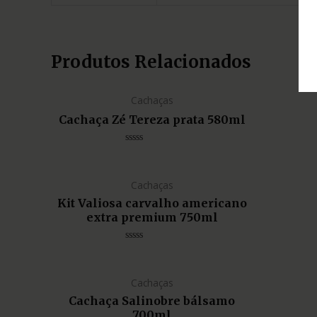
Produtos Relacionados
Cachaças
Cachaça Zé Tereza prata 580ml
Avaliação
0
de
5
Cachaças
Kit Valiosa carvalho americano
extra premium 750ml
Avaliação
0
de
5
Cachaças
Cachaça Salinobre bálsamo
700ml