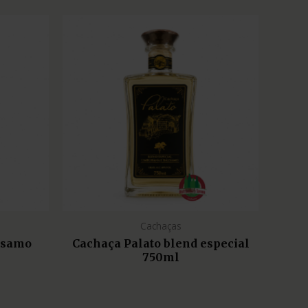
Cachaças
lsamo
Cachaça Palato blend especial
750ml