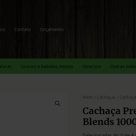
tos
Contato
Orçamento
aturas
Licores e bebidas mistas
Diversos
Outras bebi
Início
/
Cachaças
/ Cachaça
Cachaça Pre
Blends 100
Selecionadas do Vale é 