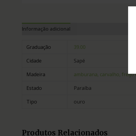
Informação adicional
Graduação
39.00
Cidade
Sapé
Madeira
amburana, carvalho, freijo 
Estado
Paraíba
Tipo
ouro
Produtos Relacionados