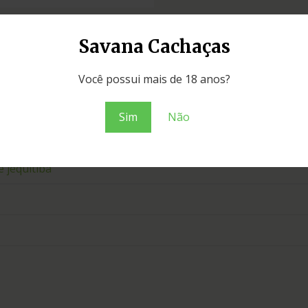
Savana Cachaças
Você possui mais de 18 anos?
Sim
Não
e jequitibá