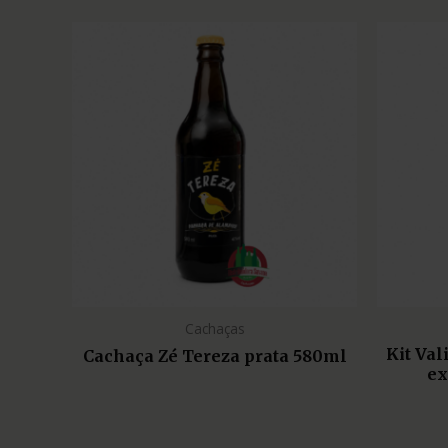
Cachaças
Kit Va
Cachaça Zé Tereza prata 580ml
ex