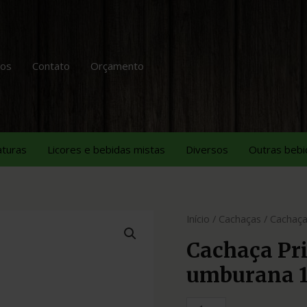
tos
Contato
Orçamento
aturas
Licores e bebidas mistas
Diversos
Outras bebi
Início
/
Cachaças
/ Cachaça
Cachaça Pri
umburana 