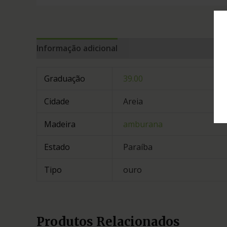
Informação adicional
Graduação
39.00
Cidade
Areia
Madeira
amburana
Estado
Paraíba
Tipo
ouro
Produtos Relacionados