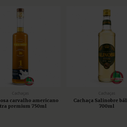
Cachaças
Cachaças
liosa carvalho americano
Cachaça Salinobre bá
tra premium 750ml
700ml