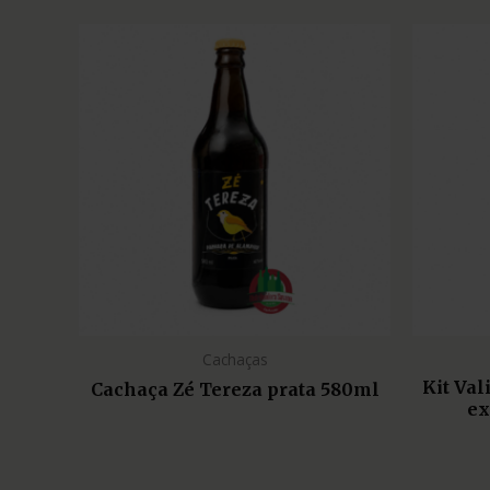
Cachaças
Kit Va
Cachaça Zé Tereza prata 580ml
ex