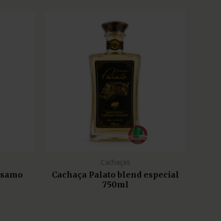
Cachaças
lsamo
Cachaça Palato blend especial
750ml