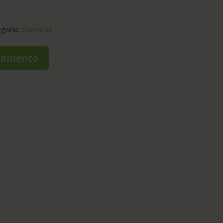
goria:
Cachaças
rçamento