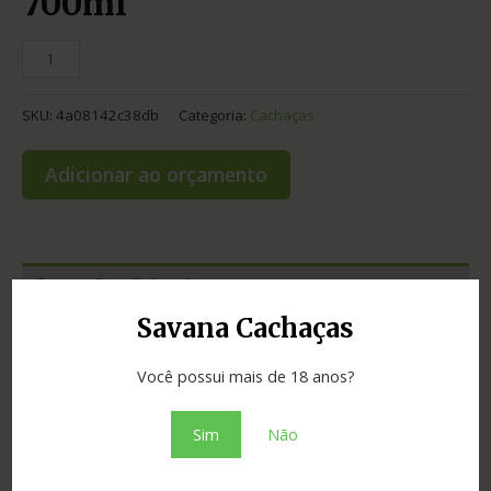
700ml
SKU:
4a08142c38db
Categoria:
Cachaças
Adicionar ao orçamento
Informação adicional
Savana Cachaças
Graduação
40.00
Você possui mais de 18 anos?
Cidade
Linhares
Madeira
jequitibá rosa
Sim
Não
Estado
Espírito Santo