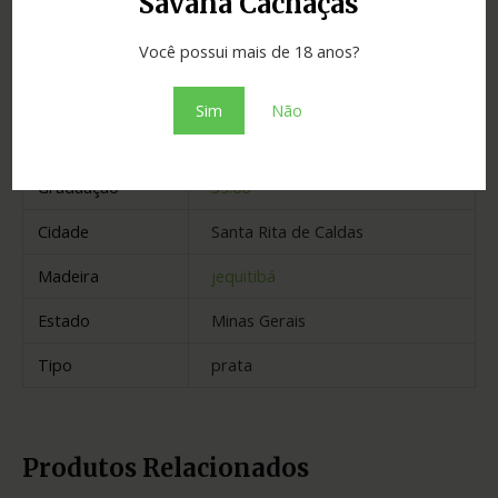
Savana Cachaças
Adicionar ao orçamento
Você possui mais de 18 anos?
Sim
Não
Informação adicional
Graduação
39.00
Cidade
Santa Rita de Caldas
Madeira
jequitibá
Estado
Minas Gerais
Tipo
prata
Produtos Relacionados