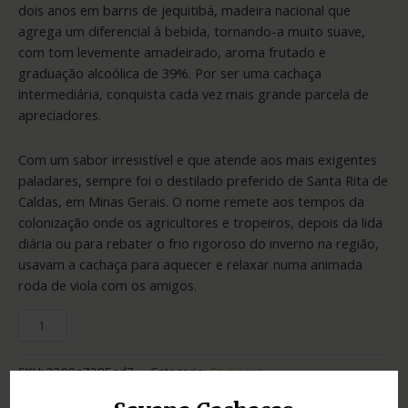
dois anos em barris de jequitibá, madeira nacional que
agrega um diferencial à bebida, tornando-a muito suave,
com tom levemente amadeirado, aroma frutado e
graduação alcoólica de 39%. Por ser uma cachaça
intermediária, conquista cada vez mais grande parcela de
apreciadores.
Com um sabor irresistível e que atende aos mais exigentes
paladares, sempre foi o destilado preferido de Santa Rita de
Caldas, em Minas Gerais. O nome remete aos tempos da
colonização onde os agricultores e tropeiros, depois da lida
diária ou para rebater o frio rigoroso do inverno na região,
usavam a cachaça para aquecer e relaxar numa animada
roda de viola com os amigos.
SKU:
2290a7385ed7
Categoria:
Cachaças