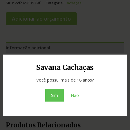
SKU:
2cfd4560539f
Categoria:
Cachaças
Adicionar ao orçamento
Informação adicional
Graduação
40.00
Savana Cachaças
Cidade
Araguari
Você possui mais de 18 anos?
Estado
Minas Gerais
Sim
Não
Tipo
miniaturas
Produtos Relacionados