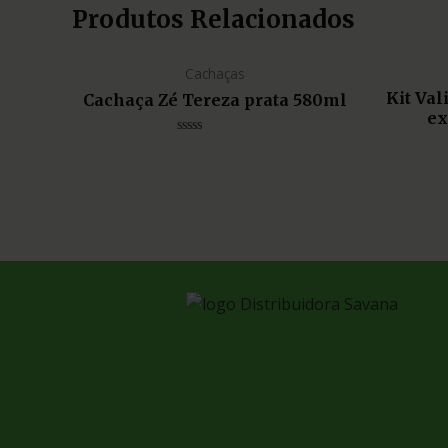
Produtos Relacionados
Cachaças
Kit Va
Cachaça Zé Tereza prata 580ml
ex
Avaliação
0
de
5