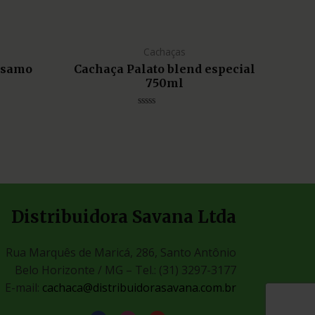
Cachaças
lsamo
Cachaça Palato blend especial
750ml
Avaliação
0
de
5
Distribuidora Savana Ltda
Rua Marquês de Maricá, 286, Santo Antônio
Belo Horizonte / MG –
Tel.: (31) 3297-3177
E-mail:
cachaca@distribuidorasavana.com.br