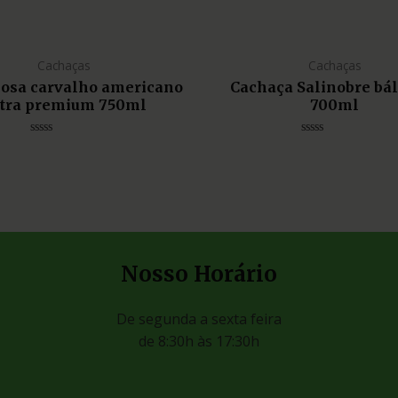
Cachaças
Cachaças
liosa carvalho americano
Cachaça Salinobre bá
tra premium 750ml
700ml
Avaliação
Avaliação
0
0
de
de
5
5
Nosso Horário
De segunda a sexta feira
de 8:30h às 17:30h