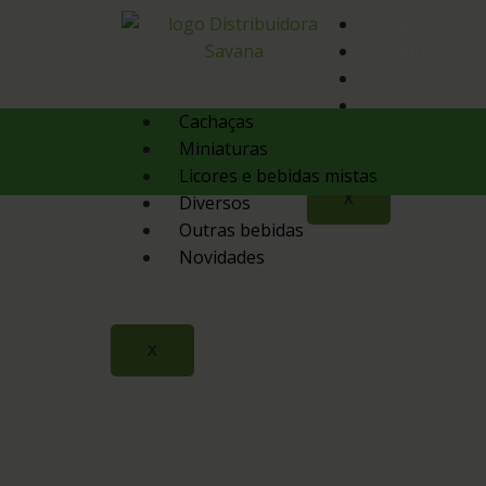
Quem Somos
Produtos
Contato
Orçamento
Cachaças
Miniaturas
Licores e bebidas mistas
X
Diversos
Outras bebidas
Novidades
X