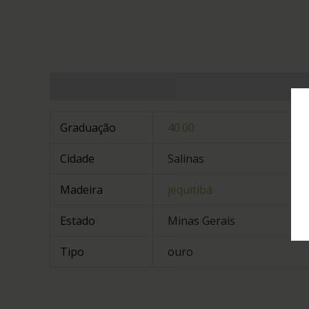
Informação adicional
Graduação
40.00
Cidade
Salinas
Madeira
jequitibá
Estado
Minas Gerais
Tipo
ouro