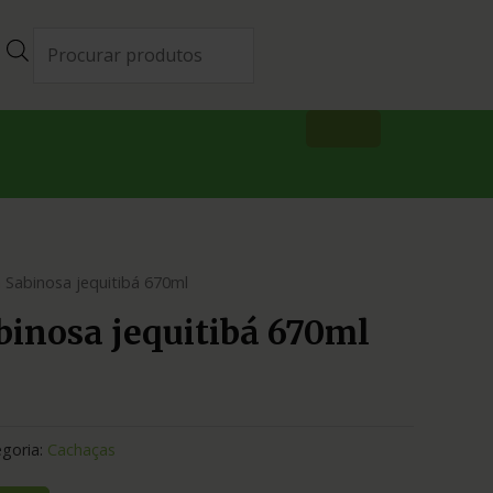
 Sabinosa jequitibá 670ml
inosa jequitibá 670ml
goria:
Cachaças