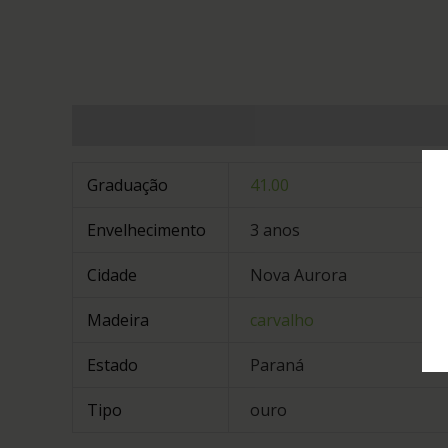
Informação adicional
Graduação
41.00
Envelhecimento
3 anos
Cidade
Nova Aurora
Madeira
carvalho
Estado
Paraná
Tipo
ouro