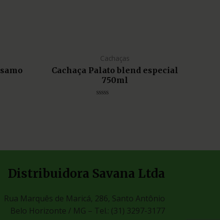
Cachaças
lsamo
Cachaça Palato blend especial
750ml
Avaliação
0
de
5
Distribuidora Savana Ltda
Rua Marquês de Maricá, 286, Santo Antônio
Belo Horizonte / MG –
Tel.: (31) 3297-3177