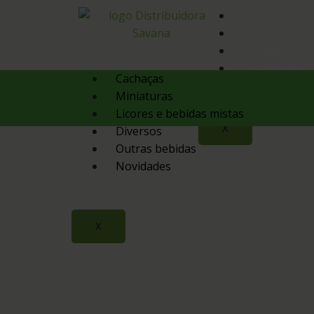
Quem Somos
Produtos
Contato
Orçamento
Cachaças
Miniaturas
Licores e bebidas mistas
X
Diversos
Outras bebidas
Novidades
X