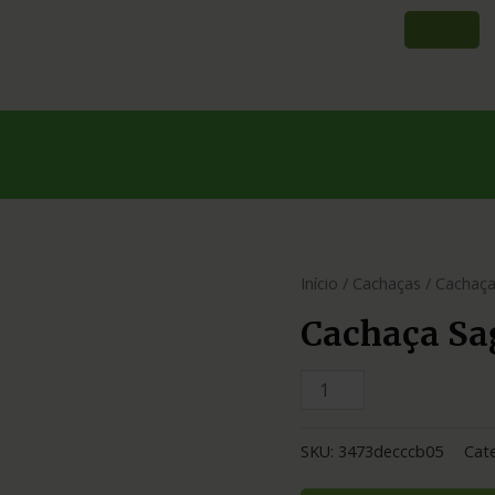
Início
/
Cachaças
/ Cachaça
Cachaça Sa
SKU:
3473decccb05
Cat