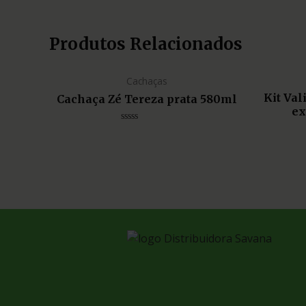
Produtos Relacionados
Cachaças
Kit Va
Cachaça Zé Tereza prata 580ml
ex
Avaliação
0
de
5