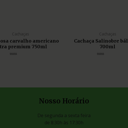
Cachaças
Cachaças
liosa carvalho americano
Cachaça Salinobre bá
tra premium 750ml
700ml
Avaliação
Avaliação
0
0
de
de
5
5
Nosso Horário
De segunda a sexta feira
de 8:30h às 17:30h