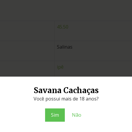
45.50
Salinas
ipê
Minas Gerais
Savana Cachaças
Você possui mais de 18 anos?
Louças
Sim
Não