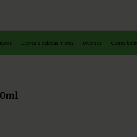
dutos
Contato
Orçamento
aturas
Licores e bebidas mistas
Diversos
Outras bebi
70ml