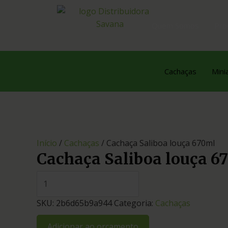
Quem Somos
Pro
Cachaças
Mini
Início
/
Cachaças
/ Cachaça Saliboa louça 670ml
Cachaça Saliboa louça 6
SKU:
2b6d65b9a944
Categoria:
Cachaças
Adicionar ao orçamento