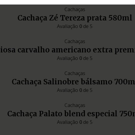
Cachaças
Cachaça Zé Tereza prata 580ml
Avaliação
0
de 5
Cachaças
liosa carvalho americano extra pre
Avaliação
0
de 5
Cachaças
Cachaça Salinobre bálsamo 700m
Avaliação
0
de 5
Cachaças
Cachaça Palato blend especial 750
Avaliação
0
de 5