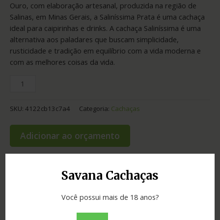
Ouro, com elaboração artesanal, produzida na região de
Salinas, em Minas Gerais, a Saliníssima Prata é uma cachaça
ideal para caipirinhas e drinks. A cachaça Saliníssima é uma
alternativa aos paladares que buscam simplicidade,
rusticidade e tradição em equilíbrio com a vida moderna e
com as melhores coisas da vida.
SKU:
4122cb13c7a4
Categoria:
Cachaças
Adicionar ao orçamento
Savana Cachaças
Informação adicional
Você possui mais de 18 anos?
Graduação
40.00