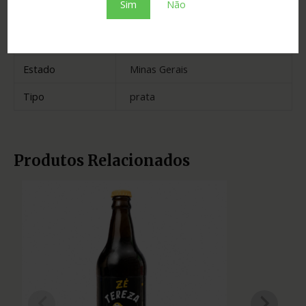
Sim
Não
Cidade
Nhandeara
Madeira
neutra
Estado
Minas Gerais
Tipo
prata
Produtos Relacionados