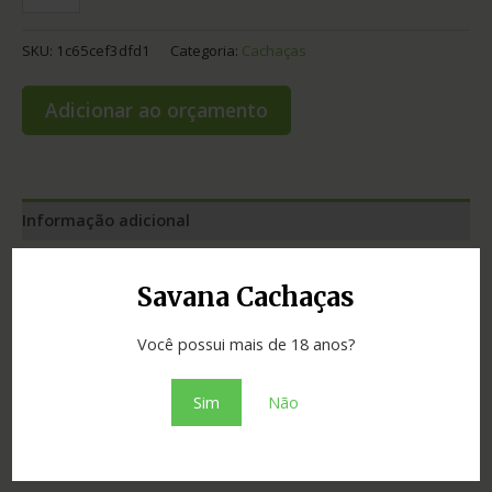
SKU:
1c65cef3dfd1
Categoria:
Cachaças
Adicionar ao orçamento
Informação adicional
Graduação
40.00
Savana Cachaças
Cidade
Santa Bárbara DOeste
Você possui mais de 18 anos?
Madeira
neutra
Sim
Não
Estado
São Paulo
Tipo
prata