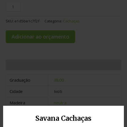
SKU:
e1d5be1c7f2f
Categoria:
Cachaças
Adicionar ao orçamento
Informação adicional
Graduação
38.00
Cidade
Ivoti
Madeira
neutra
Estado
Rio Grande do Sul
Savana Cachaças
Tipo
prata