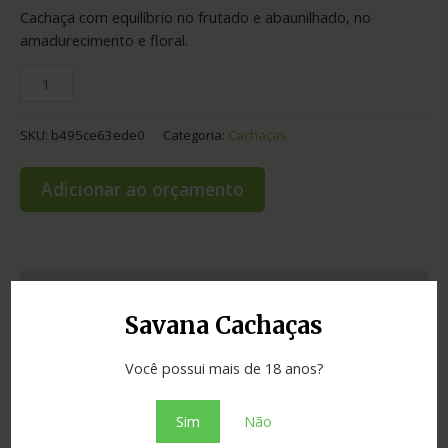
Cachaça com equilíbrio no frutado e abaunilhado, no
amadurecimento e floral.
SKU:
b495ce63ede0
Categoria:
Cachaças
Adicionar ao orçamento
Informação adicional
Savana Cachaças
Graduação
40.00
Você possui mais de 18 anos?
Envelhecimento
10 anos
Sim
Não
Cidade
Valença