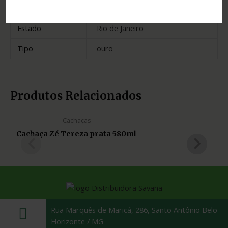
Madeira
carvalho
Estado
Rio de Janeiro
Tipo
ouro
Produtos Relacionados
Cachaças
Cachaça Zé Tereza prata 580ml
Rua Marquês de Maricá, 286, Santo Antônio Belo
Horizonte / MG