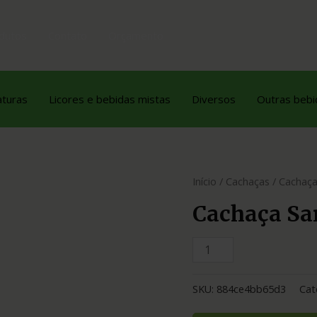
dutos
Contato
Orçamento
aturas
Licores e bebidas mistas
Diversos
Outras bebi
Início
/
Cachaças
/ Cachaça
Cachaça Sa
SKU:
884ce4bb65d3
Cat