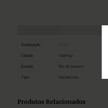
Informação adicional
Graduação
40.00
Cidade
Valença
Estado
Rio de Janeiro
Tipo
miniaturas
Produtos Relacionados