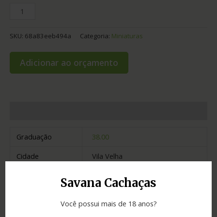
SKU:
68a83eeb494a
Categoria:
Miniaturas
Adicionar ao orçamento
Informação adicional
Graduação
38.00
Cidade
Vila Velha
Estado
Espírito Santo
Savana Cachaças
Você possui mais de 18 anos?