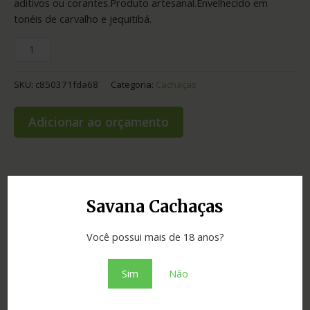
aditivos ou corantes.Produto artesanal.Envelhecido em
tonéis de carvalho e jequitibá.
SKU:
c850371fda68
Categoria:
Cachaças
Adicionar ao orçamento
Informação adicional
Savana Cachaças
Graduação
43.00
Você possui mais de 18 anos?
Cidade
Cláudio
Sim
Não
Madeira
carvalho e jequitibá