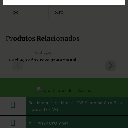
Estado
Minas Gerais
Tipo
ouro
Produtos Relacionados
Cachaças
Cachaça Zé Tereza prata 580ml
Rua Marquês de Maricá, 286, Santo Antônio Belo
Horizonte / MG
Tel.: (31) 98678-0063