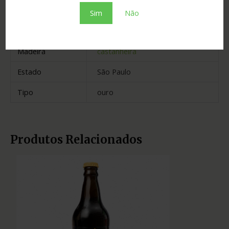
Envelhecimento
2 anos
Sim
Não
Cidade
Américo Brasiliense
Madeira
castanheira
Estado
São Paulo
Tipo
ouro
Produtos Relacionados