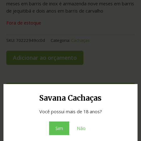
meses em barris de inox é armazenda nove meses em barris
de jequitibá e dois anos em barris de carvalho
Fora de estoque
SKU:
70222949cc0d
Categoria:
Cachaças
Adicionar ao orçamento
Informação adicional
Savana Cachaças
Graduação
41.00
Você possui mais de 18 anos?
Cidade
Araçuaí
Sim
Não
Madeira
carvalho e jequitibá