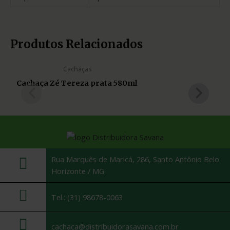
Produtos Relacionados
Cachaças
Cachaça Zé Tereza prata 580ml
Rua Marquês de Maricá, 286, Santo Antônio Belo
Horizonte / MG
Tel.: (31) 98678-0063
cachaca@distribuidorasavana.com.br