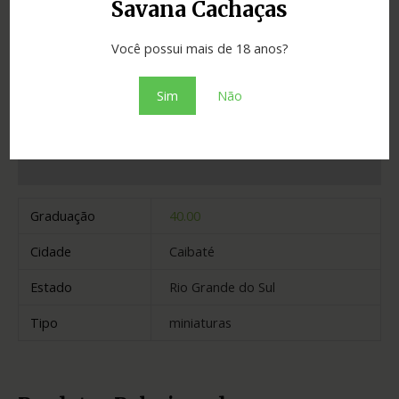
Savana Cachaças
SKU:
2812e5cf6d8f
Categoria:
Cachaças
Você possui mais de 18 anos?
Adicionar ao orçamento
Sim
Não
Informação adicional
Graduação
40.00
Cidade
Caibaté
Estado
Rio Grande do Sul
Tipo
miniaturas