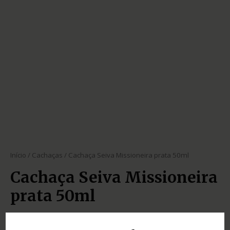
Início
/
Cachaças
/ Cachaça Seiva Missioneira prata 50ml
Cachaça Seiva Missioneira
prata 50ml