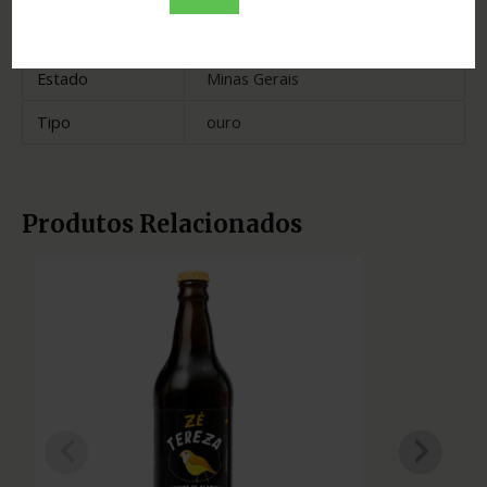
Madeira
carvalho e jequitibá
Estado
Minas Gerais
Tipo
ouro
Produtos Relacionados