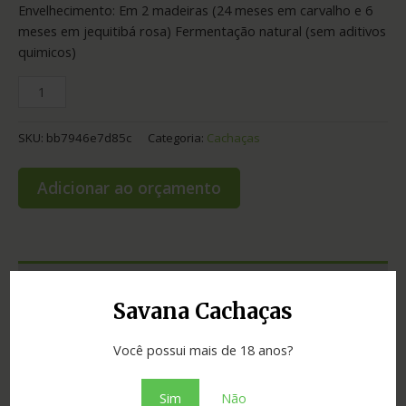
Envelhecimento: Em 2 madeiras (24 meses em carvalho e 6
meses em jequitibá rosa) Fermentação natural (sem aditivos
quimicos)
SKU:
bb7946e7d85c
Categoria:
Cachaças
Adicionar ao orçamento
Informação adicional
Savana Cachaças
Graduação
44.00
Você possui mais de 18 anos?
Envelhecimento
30 meses
Sim
Não
Cidade
Belo Vale