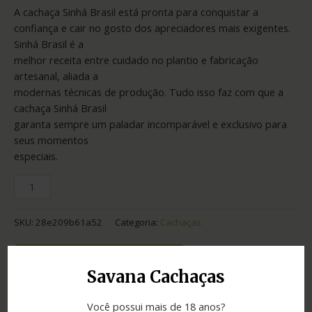
A cachaça Sinhá Brasil está pronta para conquistar a
confiança e cair no gosto dos apreciadores mais exigentes.
Sinhá Brasil é a
melhor receita entre cuidado no plantio e fabricação
artesanal, aliada a
modernas técnicas de produção. Tudo isso faz com que a
cachaça Sinhá Brasil
garanta sempre um paladar incomparável e exclusivo para
seus momentos
especiais.
SKU:
28e209b61a52
Categoria:
Cachaças
Adicionar ao orçamento
Savana Cachaças
Você possui mais de 18 anos?