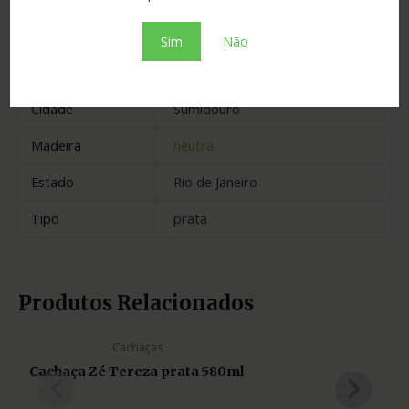
Informação adicional
Sim
Não
Graduação
39.00
Cidade
Sumidouro
Madeira
neutra
Estado
Rio de Janeiro
Tipo
prata
Produtos Relacionados
Cachaças
Cachaça Zé Tereza prata 580ml