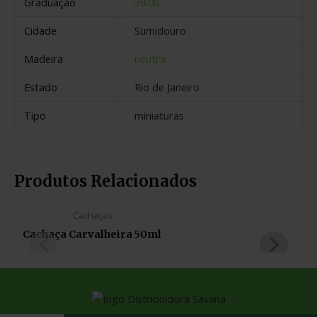
Graduação
39.00
Cidade
Sumidouro
Madeira
neutra
Estado
Rio de Janeiro
Tipo
miniaturas
Produtos Relacionados
Cachaças
Cachaça Carvalheira 50ml
Ca