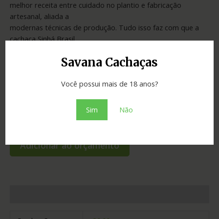
melhor receita entre cuidado no plantio e fabricação
artesanal, aliada a
modernas técnicas de produção. Tudo isso faz com que a
cachaça Sinhá Brasil
garanta sempre um paladar incomparável e exclusivo para
Savana Cachaças
seus momentos
especiais.
Você possui mais de 18 anos?
Sim
Não
SKU:
8edd72158ccd
Categorias:
Cachaças
,
Miniaturas
Adicionar ao orçamento
Informação adicional