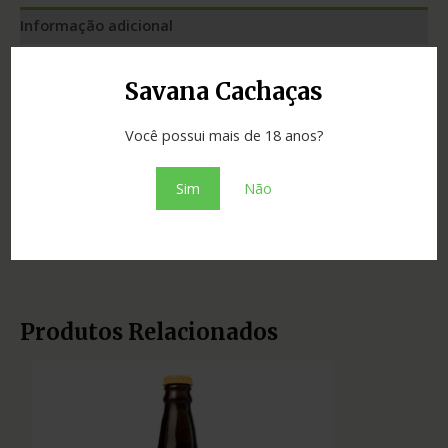
Informação adicional
Graduação
39.00
Savana Cachaças
Cidade
Sumidouro
Você possui mais de 18 anos?
Madeira
neutra
Sim
Não
Estado
Rio de Janeiro
Tipo
prata
Produtos Relacionados