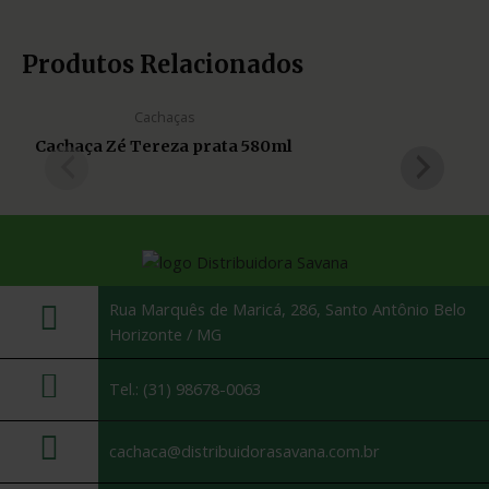
Produtos Relacionados
Cachaças
Cachaça Zé Tereza prata 580ml
Rua Marquês de Maricá, 286, Santo Antônio Belo
Horizonte / MG
Tel.: (31) 98678-0063
cachaca@distribuidorasavana.com.br