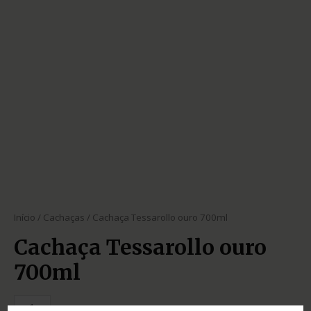
Início
/
Cachaças
/ Cachaça Tessarollo ouro 700ml
Cachaça Tessarollo ouro
700ml