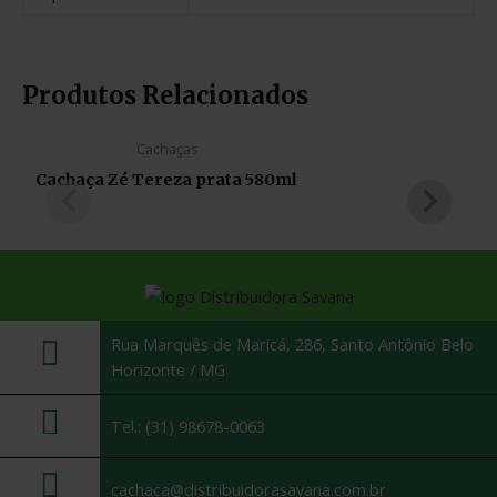
Produtos Relacionados
Cachaças
Cachaça Zé Tereza prata 580ml
Rua Marquês de Maricá, 286, Santo Antônio Belo
Horizonte / MG
Tel.: (31) 98678-0063
cachaca@distribuidorasavana.com.br