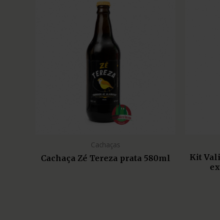
Cachaças
Kit Va
Cachaça Zé Tereza prata 580ml
ex