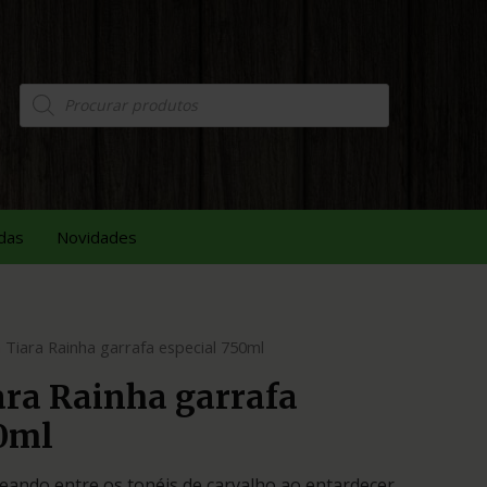
das
Novidades
 Tiara Rainha garrafa especial 750ml
ara Rainha garrafa
50ml
eando entre os tonéis de carvalho ao entardecer.