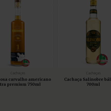
Cachaças
Cachaças
liosa carvalho americano
Cachaça Salinobre bá
tra premium 750ml
700ml