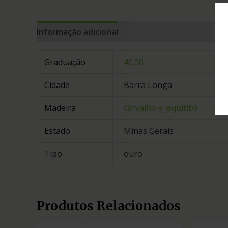
Informação adicional
Graduação
40.00
Cidade
Barra Longa
Madeira
carvalho e jequitibá
Estado
Minas Gerais
Tipo
ouro
Produtos Relacionados