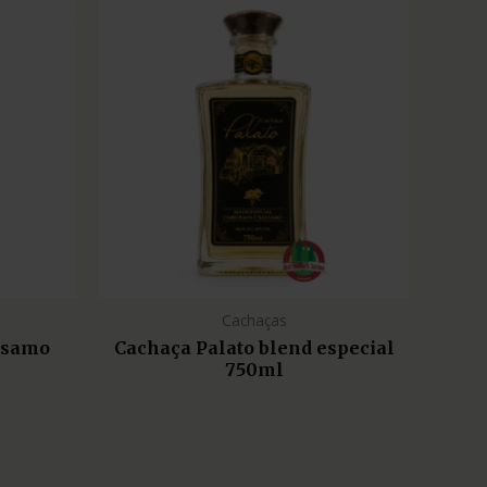
Cachaças
lsamo
Cachaça Palato blend especial
750ml