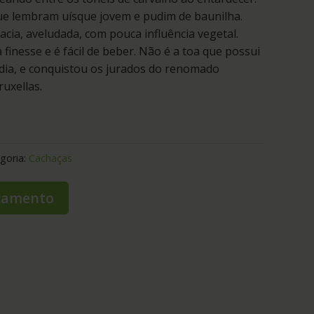
ue lembram uísque jovem e pudim de baunilha.
cia, aveludada, com pouca influência vegetal.
finesse e é fácil de beber. Não é a toa que possui
dia, e conquistou os jurados do renomado
uxellas.
goria:
Cachaças
rçamento