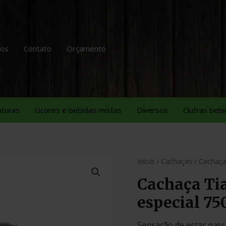
tos
Contato
Orçamento
aturas
Licores e bebidas mistas
Diversos
Outras bebi
Início
/
Cachaças
/ Cachaça
Cachaça Ti
especial 7
Sensação de estar pass